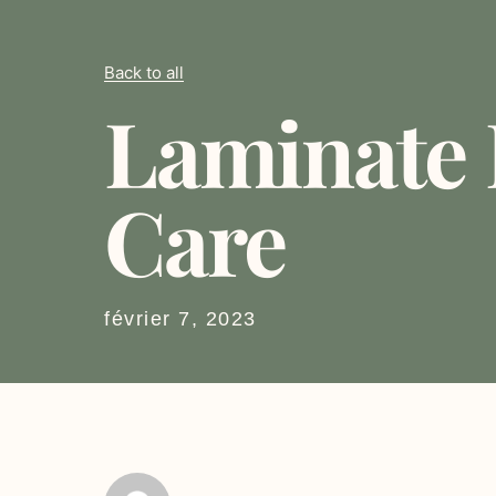
Back to all
Laminate 
Care
février 7, 2023