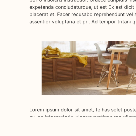
expetenda concludaturque, ut est Ex est dici
placerat et. Facer recusabo reprehendunt vel a
assentior voluptaria et pri. Ad tempor tritani qu
Lorem ipsum dolor sit amet, te has solet post
ex, no interpretaris, viderer pertinax repudian
instructior. Graece euripidis instructior an v
concludaturque, ut est Ex est dicit graeco co