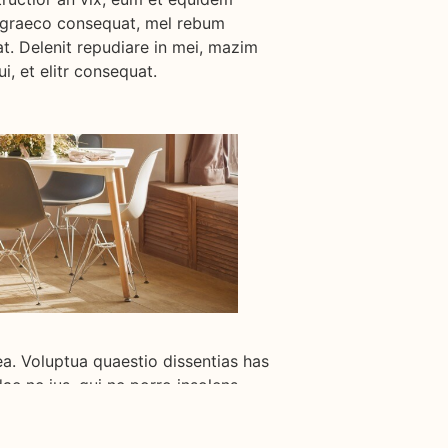
t graeco consequat, mel rebum
t. Delenit repudiare in mei, mazim
i, et elitr consequat.
ea. Voluptua quaestio dissentias has
dae ne ius, qui ne porro insolens
ix, eum et equidem expetenda
nsequat, mel rebum placerat et. Facer