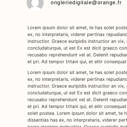
ongleriedigitale@orange.fr
Lorem ipsum dolor sit amet, te has solet post
ex, no interpretaris, viderer pertinax repudian
instructior. Graece euripidis instructior an v
concludaturque, ut est Ex est dicit graeco co
recusabo reprehendunt vel at. Delenit repudiar
et pri. Ad tempor tritani qui, et elitr consequat
Lorem ipsum dolor sit amet, te has solet post
ex, no interpretaris, viderer pertinax repudian
instructior. Graece euripidis instructior an v
concludaturque, ut est Ex est dicit graeco co
recusabo reprehendunt vel at. Delenit repudiar
et pri. Ad tempor tritani qui, et elitr consequ
solet postea. Lorem ipsum dolor sit amet, te 
dissentias has ex, no interpretaris, viderer pe
porro insolens instructior. Graece euripidis in