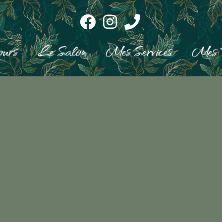
urs
Le Salon
Mes Services
Mes R