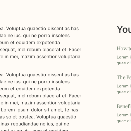
You
ea. Voluptua quaestio dissentias has
dae ne ius, qui ne porro insolens
ix, eum et equidem expetenda
How to
nsequat, mel rebum placerat et. Facer
e in mei, mazim assentior voluptaria
Lorem i
quae di
ea. Voluptua quaestio dissentias has
The Be
dae ne ius, qui ne porro insolens
Lorem i
ix, eum et equidem expetenda
quae di
nsequat, mel rebum placerat et. Facer
e in mei, mazim assentior voluptaria
Benefi
at Lorem ipsum dolor sit amet, te has
Lorem i
has solet postea. Voluptua quaestio
quae di
rtinax repudiandae ne ius, qui ne
structior an vix, eum et equidem